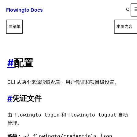
Flowingto Docs
菜单
本页内容
#
配置
CLI 从两个来源读取配置：用户凭证和项目级设置。
#
凭证文件
由
和
自动
flowingto login
flowingto logout
管理。
路径：
~/.flowingto/credentials.json